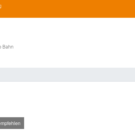
g
o Bahn
empfehlen