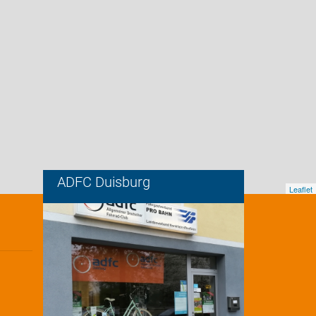
ADFC Duisburg
Leaflet