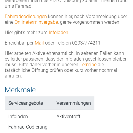
Mitarbeiter:innen des ADFC Duisburg zu allen Themen rund
ums Fahrrad.
Fahrradcodierungen
können hier, nach Voranmeldung über
eine
Onlineterminvergabe
, gerne vorgenommen werden.
Hier gibt’s mehr zum
Infoladen
.
Erreichbar per
Mail
oder Telefon 0203/774211
Hier arbeiten Aktive ehrenamtlich. In seltenen Fällen kann
es leider passieren, dass der Infoladen geschlossen bleiben
muss. Bitte daher vorher in unseren
Termine
die
tatsächliche Öffnung prüfen oder kurz vorher nochmal
anrufen.
Merkmale
Serviceangebote
Versammlungen
Infoladen
Aktiventreff
Fahrrad-Codierung