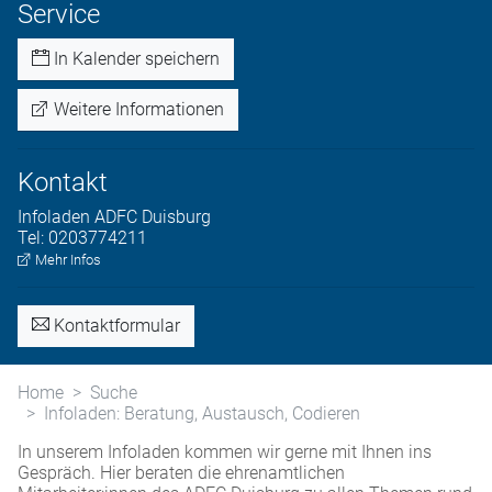
Service
In Kalender speichern
Weitere Informationen
Kontakt
Infoladen
ADFC Duisburg
Tel:
0203774211
Mehr Infos
Kontaktformular
Home
Suche
Infoladen: Beratung, Austausch, Codieren
In unserem Infoladen kommen wir gerne mit Ihnen ins
Gespräch. Hier beraten die ehrenamtlichen