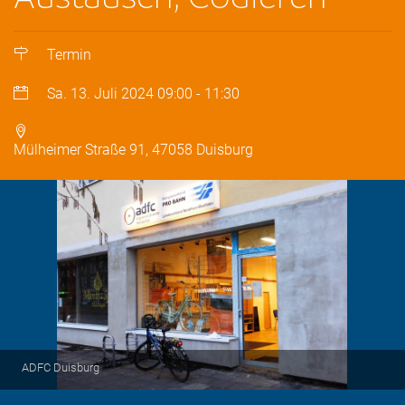
Termin
Sa. 13. Juli 2024
09:00
-
11:30
Mülheimer Straße 91, 47058 Duisburg
ADFC Duisburg