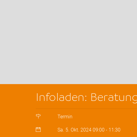
Infoladen: Beratun
Termin
Sa. 5. Okt. 2024
09:00
-
11:30