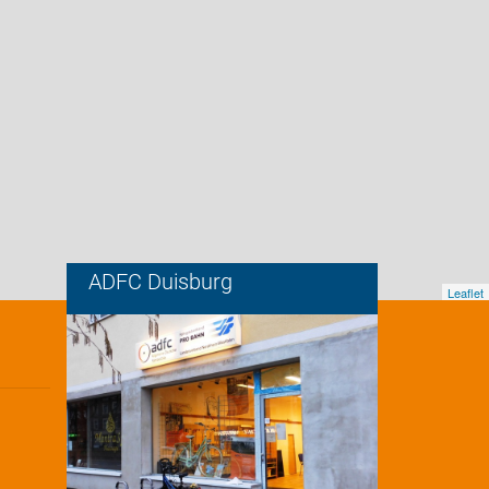
ADFC Duisburg
Leaflet