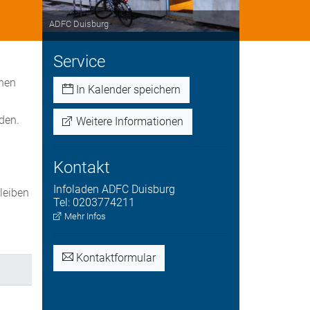
ADFC Duisburg
Service
nnen
In Kalender speichern
den.
Weitere Informationen
Kontakt
Infoladen
ADFC Duisburg
bleiben
Tel:
0203774211
.
Mehr Infos
Kontaktformular