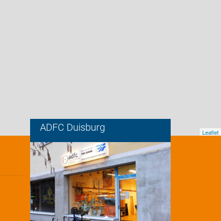
ADFC Duisburg
Leaflet