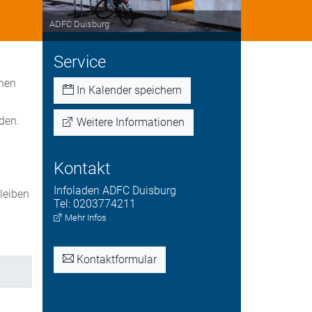
ADFC Duisburg
Service
nnen
In Kalender speichern
den.
Weitere Informationen
Kontakt
Infoladen
ADFC Duisburg
bleiben
Tel:
0203774211
.
Mehr Infos
Kontaktformular