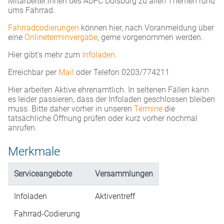
Mitarbeiter:innen des ADFC Duisburg zu allen Themen rund
ums Fahrrad.
Fahrradcodierungen
können hier, nach Voranmeldung über
eine
Onlineterminvergabe
, gerne vorgenommen werden.
Hier gibt’s mehr zum
Infoladen
.
Erreichbar per
Mail
oder Telefon 0203/774211
Hier arbeiten Aktive ehrenamtlich. In seltenen Fällen kann
es leider passieren, dass der Infoladen geschlossen bleiben
muss. Bitte daher vorher in unseren
Termine
die
tatsächliche Öffnung prüfen oder kurz vorher nochmal
anrufen.
Merkmale
Serviceangebote
Versammlungen
Infoladen
Aktiventreff
Fahrrad-Codierung