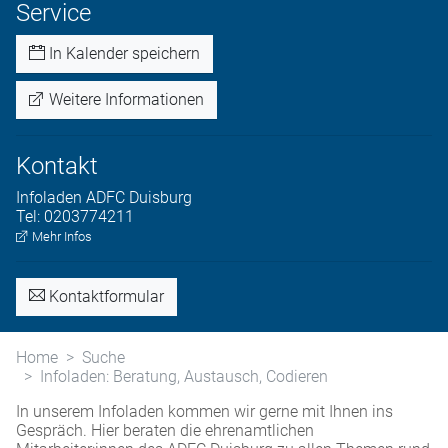
Service
In Kalender speichern
Weitere Informationen
Kontakt
Infoladen
ADFC Duisburg
Tel:
0203774211
Mehr Infos
Kontaktformular
Home
Suche
Infoladen: Beratung, Austausch, Codieren
In unserem Infoladen kommen wir gerne mit Ihnen ins
Gespräch. Hier beraten die ehrenamtlichen