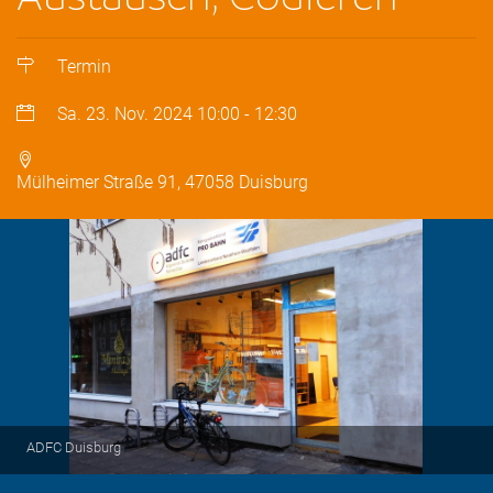
Termin
Sa. 23. Nov. 2024
10:00
-
12:30
Mülheimer Straße 91, 47058 Duisburg
ADFC Duisburg