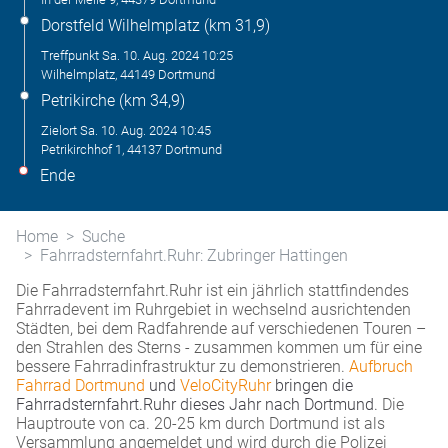
Dorstfeld Wilhelmplatz (km 31,9)
Treffpunkt
Sa. 10. Aug. 2024
10:25
Wilhelmplatz, 44149 Dortmund
Petrikirche (km 34,9)
Zielort
Sa. 10. Aug. 2024
10:45
Petrikirchhof 1, 44137 Dortmund
Ende
Home
Suche
Fahrradsternfahrt.Ruhr: Zubringer Hattingen
Die Fahrradsternfahrt.Ruhr ist ein jährlich stattfindendes
Fahrradevent im Ruhrgebiet in wechselnd ausrichtenden
Städten, bei dem Radfahrende auf verschiedenen Touren –
den Strahlen des Sterns - zusammen kommen um für eine
bessere Fahrradinfrastruktur zu demonstrieren.
Aufbruch
Fahrrad Dortmund
und
VeloCityRuhr
bringen die
Fahrradsternfahrt.Ruhr dieses Jahr nach Dortmund.
Die
Hauptroute von ca. 20-25 km durch Dortmund ist als
Versammlung angemeldet und wird durch die Polizei