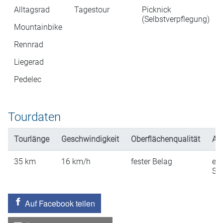
Alltagsrad
Tagestour
Picknick
(Selbstverpflegung)
Mountainbike
Rennrad
Liegerad
Pedelec
Tourdaten
Tourlänge
Geschwindigkeit
Oberflächenqualität
An
35
km
16
km/h
fester Belag
ein
St
Auf Facebook teilen