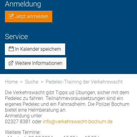
Anmeldung
Jetzt anmelden
Service
In Kalender speichern
Weitere Informationen
Home
Suche
Pedelec-Training der Verkehrswacht
Die Verkehrswacht gibt Tipps ud Übungen, sicher mit dem
Pedelec zu fahren. Teilnahmevoraussetzungen sind ein
eigenes Pedelec und ein Fahrradhelm. Die Polizei Bochum
bietet eine Helmberatung an.
Anmeldung unter
02327 8381 oder
info@verkehrswacht-bochum.de
Weitere Termine: