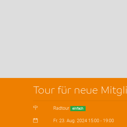
Tour für neue Mitgl
Radtour
einfach
Fr. 23. Aug. 2024
15:00
-
19:00