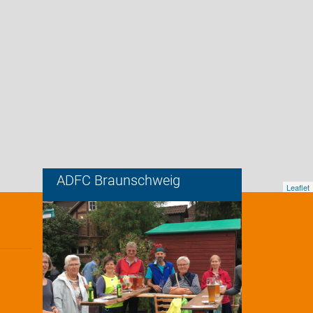
ADFC Braunschweig
Leaflet