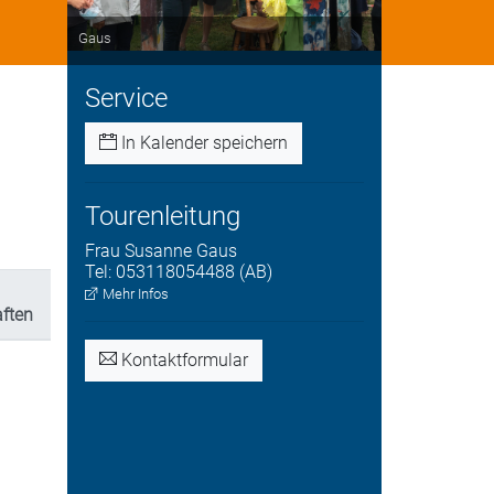
Gaus
Service
In Kalender speichern
Tourenleitung
Frau
Susanne
Gaus
Tel:
053118054488 (AB)
Mehr Infos
aften
Kontaktformular