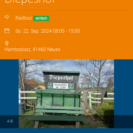
Radtour
einfach
So. 22. Sep. 2024
08:00
-
15:00
Hamtorplatz, 41460 Neuss
A.B.