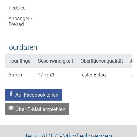
Pedelec
Anhänger /
Dreirad
Tourdaten
Tourlänge
Geschwindigkeit
Oberflächenqualität
An
55
km
17
km/h
fester Belag
fla
Auf Facebook teilen
Über E-Mail empfehlen
Jetzt ADFC-Mitglied werden: