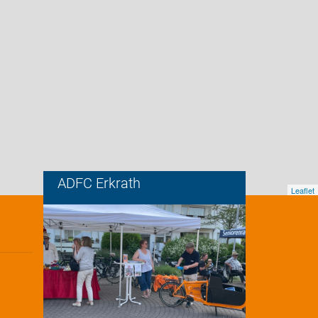
ADFC Erkrath
Leaflet