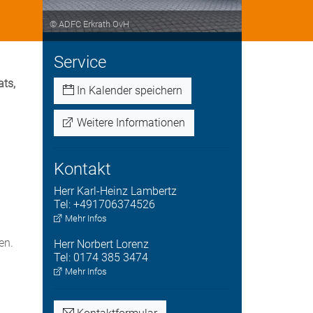
© ADFC Erkrath OvH
Service
ts,
In Kalender speichern
Weitere Informationen
Kontakt
Herr
Karl-Heinz
Lambertz
Tel:
+491706374526
Mehr Infos
en.
Herr
Norbert
Lorenz
Tel:
0174 385 3474
Mehr Infos