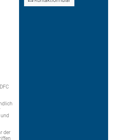
Kontaktformular
ADFC
ndlich
r
s und
r der
iffen