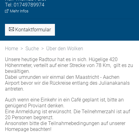
Tel:
01749789974
Mehr Infos
Kontaktformular
Home
Suche
Über den Wolken
Unsere heutige Radtour hat es in sich. Hügelige 420
Höhenmeter, verteilt auf einer Strecke von 78 Km, gilt es zu
bewältigen.
Dabei umrunden wir einmal den Maastricht - Aachen
Airport bevor wir die Rückreise entlang des Julianakanals
antreten.
Auch wenn eine Einkehr in ein Café geplant ist, bitte an
genügend Proviant denken.
Eine Anmeldung ist erwünscht. Die Teilnehmerzahl ist auf
20 Personen begrenzt.
Ansonsten bitte die Teilnahmebedingungen auf unserer
Homepage beachten!