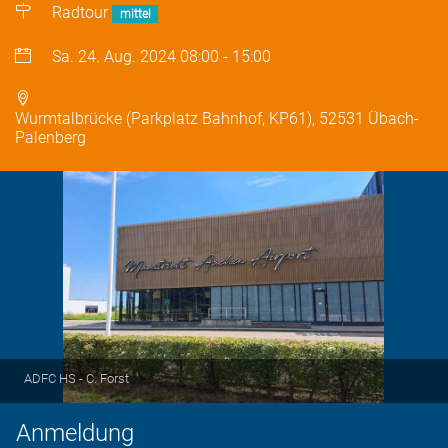
Radtour
mittel
Sa. 24. Aug. 2024
08:00
-
15:00
Wurmtalbrücke (Parkplatz Bahnhof, KP61), 52531 Übach-
Palenberg
ADFC HS - C. Forst
Anmeldung