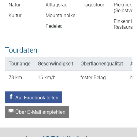
Natur
Alltagsrad
Tagestour
Picknick
(Selbstver
Kultur
Mountainbike
Einkehr in
Pedelec
Restaurati
Tourdaten
Tourlänge
Geschwindigkeit
Oberflächenqualität
An
78
km
16
km/h
fester Belag
hü
Auf Facebook teilen
Über E-Mail empfehlen