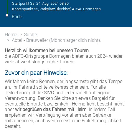
Startpunkt
Sa. 24. Aug. 2024
08:30
Knotenpunkt 55, Parkplatz Blechhof, 41540 Dormagen
Ende
Home
Suche
Abtei - Brauweiler (Mönch ärger dich nicht).
Herzlich willkommen bei unseren Touren
,
die ADFC-Ortsgruppe Dormagen bieten auch 2024 wieder
viele abwechslungsreiche Touren.
Zuvor ein paar Hinweise:
Wir fahren keine Rennen, der langsamste gibt das Tempo
an. Ihr Fahrrad sollte verkehrssicher sein. Für alle
Teilnehmer gilt die StVO und jeder radelt auf eigene
Verantwortung. Denken Sie bitte an etwas Bargeld für
eventuelle Eintritte bzw. Einkehr. Helmpflicht besteht nicht,
aber
wir begrüßen das Fahren mit Helm
. In jedem Fall
empfehlen wir, Verpflegung vor allem aber Getränke
mitzunehmen, auch wenn meist eine Einkehrmöglichkeit
besteht.