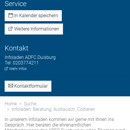
Service
In Kalender speichern
Weitere Informationen
Kontakt
Infoladen
ADFC Duisburg
Tel:
0203774211
Mehr Infos
Kontaktformular
Home
Suche
Infoladen: Beratung, Austausch, Codieren
In unserem Infoladen kommen wir gerne mit Ihnen ins
Gespräch. Hier beraten die ehrenamtlichen