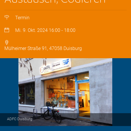
Termin
Mi. 9. Okt. 2024
16:00
-
18:00
Mülheimer Straße 91, 47058 Duisburg
ADFC Duisburg