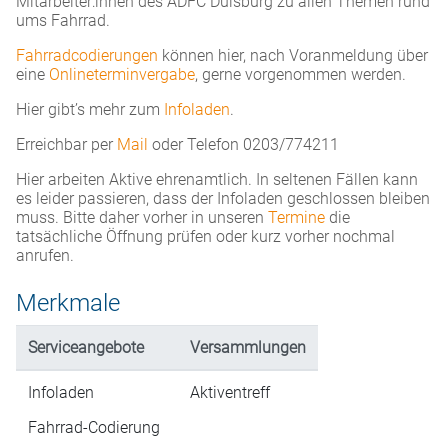
Mitarbeiter:innen des ADFC Duisburg zu allen Themen rund
ums Fahrrad.
Fahrradcodierungen
können hier, nach Voranmeldung über
eine
Onlineterminvergabe
, gerne vorgenommen werden.
Hier gibt’s mehr zum
Infoladen
.
Erreichbar per
Mail
oder Telefon 0203/774211
Hier arbeiten Aktive ehrenamtlich. In seltenen Fällen kann
es leider passieren, dass der Infoladen geschlossen bleiben
muss. Bitte daher vorher in unseren
Termine
die
tatsächliche Öffnung prüfen oder kurz vorher nochmal
anrufen.
Merkmale
Serviceangebote
Versammlungen
Infoladen
Aktiventreff
Fahrrad-Codierung