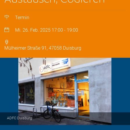
Termin
Mi. 26. Feb. 2025
17:00
-
19:00
Mülheimer Straße 91, 47058 Duisburg
ADFC Duisburg