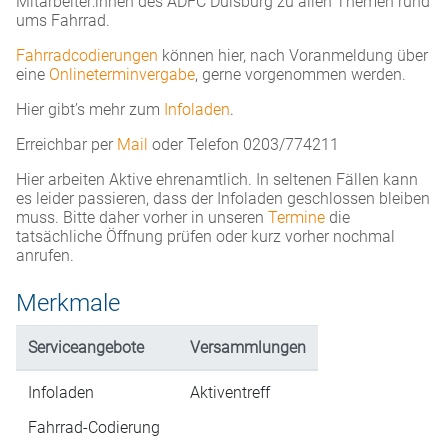
Mitarbeiter:innen des ADFC Duisburg zu allen Themen rund
ums Fahrrad.
Fahrradcodierungen
können hier, nach Voranmeldung über
eine
Onlineterminvergabe
, gerne vorgenommen werden.
Hier gibt’s mehr zum
Infoladen
.
Erreichbar per
Mail
oder Telefon 0203/774211
Hier arbeiten Aktive ehrenamtlich. In seltenen Fällen kann
es leider passieren, dass der Infoladen geschlossen bleiben
muss. Bitte daher vorher in unseren
Termine
die
tatsächliche Öffnung prüfen oder kurz vorher nochmal
anrufen.
Merkmale
Serviceangebote
Versammlungen
Infoladen
Aktiventreff
Fahrrad-Codierung