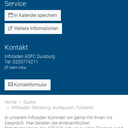
Service
In Kalender speichern
Weitere Informationen
Kontakt
Infoladen
ADFC Duisburg
Tel:
0203774211
Mehr Infos
Kontaktformular
Home
Suche
Infoladen: Beratung, Austausch, Codieren
In unserem Infoladen kommen wir gerne mit Ihnen ins
Gespräch. Hier beraten die ehrenamtlichen