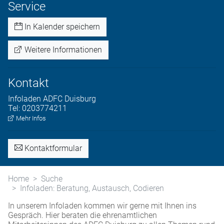
Service
In Kalender speichern
Weitere Informationen
Kontakt
Infoladen
ADFC Duisburg
Tel:
0203774211
Mehr Infos
Kontaktformular
Home
Suche
Infoladen: Beratung, Austausch, Codieren
In unserem Infoladen kommen wir gerne mit Ihnen ins
Gespräch. Hier beraten die ehrenamtlichen