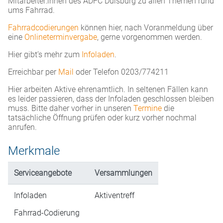
Mitarbeiter:innen des ADFC Duisburg zu allen Themen rund
ums Fahrrad.
Fahrradcodierungen
können hier, nach Voranmeldung über
eine
Onlineterminvergabe
, gerne vorgenommen werden.
Hier gibt’s mehr zum
Infoladen
.
Erreichbar per
Mail
oder Telefon 0203/774211
Hier arbeiten Aktive ehrenamtlich. In seltenen Fällen kann
es leider passieren, dass der Infoladen geschlossen bleiben
muss. Bitte daher vorher in unseren
Termine
die
tatsächliche Öffnung prüfen oder kurz vorher nochmal
anrufen.
Merkmale
Serviceangebote
Versammlungen
Infoladen
Aktiventreff
Fahrrad-Codierung