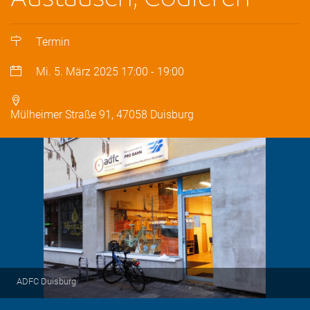
Termin
Mi. 5. März 2025
17:00
-
19:00
Mülheimer Straße 91, 47058 Duisburg
ADFC Duisburg