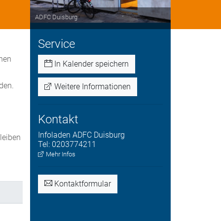
ADFC Duisburg
Service
nnen
In Kalender speichern
den.
Weitere Informationen
Kontakt
Infoladen
ADFC Duisburg
bleiben
Tel:
0203774211
.
Mehr Infos
Kontaktformular