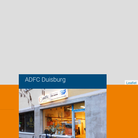
ADFC Duisburg
Leaflet