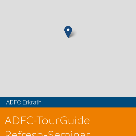
ADFC Erkrath
Leaflet
ADFC-TourGuide
Refresh-Seminar