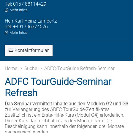
Tel:
0157 88114429
Mehr Infos
Herr
Karl-Heinz
Lambertz
Tel:
+491706374526
Mehr Infos
Kontaktformular
Home
Suche
ADFC-TourGuide Refresh-Seminar
ADFC TourGuide-Seminar
Refresh
Das Seminar vermittelt Inhalte aus den Modulen G2 und G3
zur Verlängerung des ADFC TourGuide-Zertifikates.
Zusätzlich ist ein Erste-Hilfe-Kurs (Modul G4) erforderlich.
Dieser Kurs darf nicht älter als drei Monate sein. Die
Bescheinigung kann innerhalb der folgenden drei Monate
nachgereicht werden.