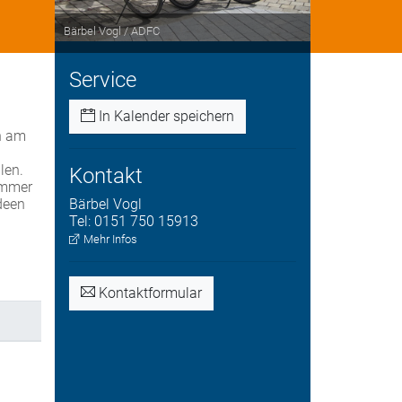
Bärbel Vogl / ADFC
Service
In Kalender speichern
n am
len.
Kontakt
immer
Ideen
Bärbel
Vogl
Tel:
0151 750 15913
Mehr Infos
Kontaktformular