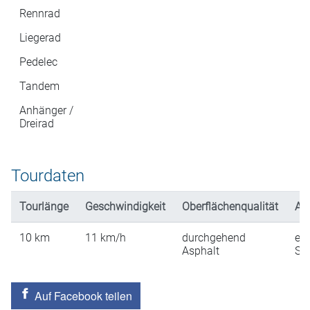
Rennrad
Liegerad
Pedelec
Tandem
Anhänger /
Dreirad
Tourdaten
Tourlänge
Geschwindigkeit
Oberflächenqualität
An
10
km
11
km/h
durchgehend
ein
Asphalt
St
Auf Facebook teilen