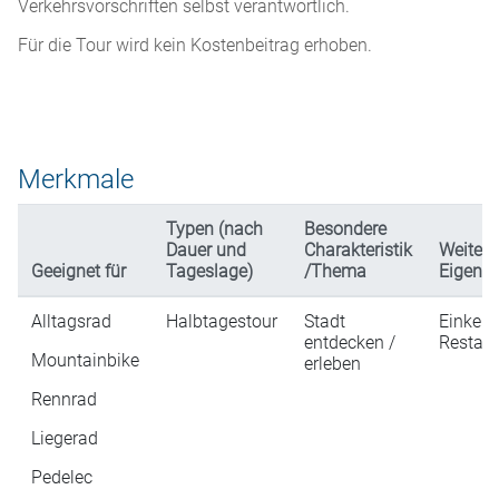
Verkehrsvorschriften selbst verantwortlich.
Für die Tour wird kein Kostenbeitrag erhoben.
Merkmale
Typen (nach
Besondere
Dauer und
Charakteristik
Weitere
Geeignet für
Tageslage)
/Thema
Eigensc
Alltagsrad
Halbtagestour
Stadt
Einkehr
entdecken /
Restaur
Mountainbike
erleben
Rennrad
Liegerad
Pedelec