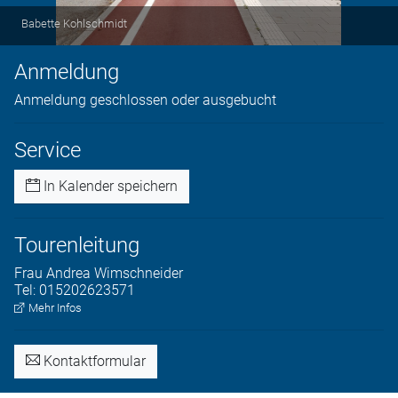
Babette Kohlschmidt
Anmeldung
Anmeldung geschlossen oder ausgebucht
Service
In Kalender speichern
Tourenleitung
Frau
Andrea
Wimschneider
Tel:
015202623571
Mehr Infos
Kontaktformular