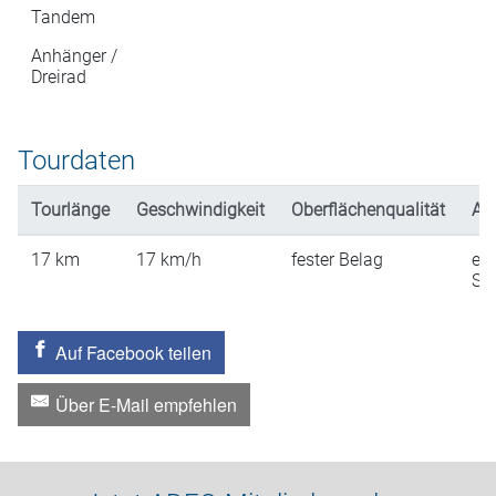
Tandem
Anhänger /
Dreirad
Tourdaten
Tourlänge
Geschwindigkeit
Oberflächenqualität
An
17
km
17
km/h
fester Belag
ein
St
Auf Facebook teilen
Über E-Mail empfehlen