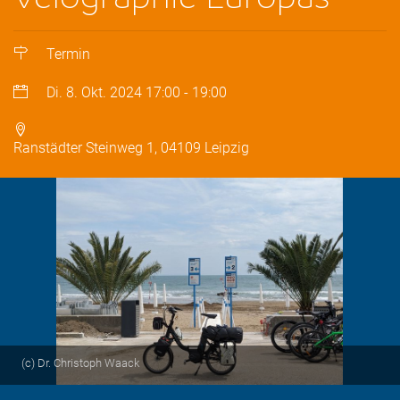
Termin
Di. 8. Okt. 2024
17:00
-
19:00
Ranstädter Steinweg 1, 04109 Leipzig
(c) Dr. Christoph Waack