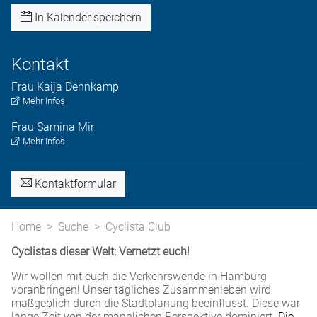
In Kalender speichern
Kontakt
Frau
Kaija
Dehnkamp
Mehr Infos
Frau
Samina
Mir
Mehr Infos
Kontaktformular
Home
Suche
Cyclista Club
Cyclistas dieser Welt: Vernetzt euch!
Wir wollen mit euch die Verkehrswende in Hamburg
voranbringen! Unser tägliches Zusammenleben wird
maßgeblich durch die Stadtplanung beeinflusst. Diese war
lange Zeit von der männlichen Perspektive dominiert.
Die