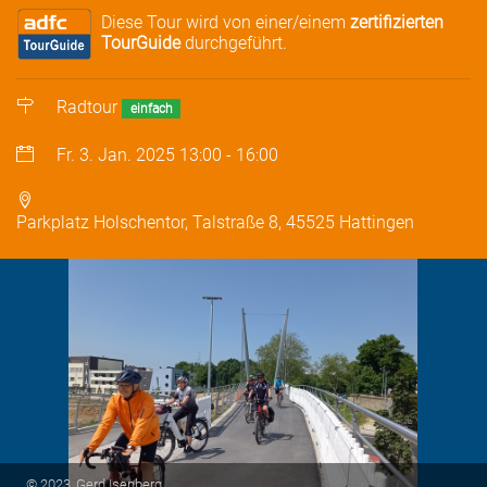
Diese Tour wird von einer/einem
zertifizierten
TourGuide
durchgeführt.
Radtour
einfach
Fr. 3. Jan. 2025
13:00
-
16:00
Parkplatz Holschentor, Talstraße 8, 45525 Hattingen
© 2023, Gerd Isenberg