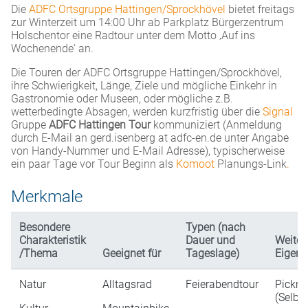
Die
ADFC Ortsgruppe Hattingen/Sprockhövel
bietet freitags
zur Winterzeit um 14:00 Uhr ab Parkplatz Bürgerzentrum
Holschentor eine Radtour unter dem Motto ‚Auf ins
Wochenende‘ an.
Die Touren der ADFC Ortsgruppe Hattingen/Sprockhövel,
ihre Schwierigkeit, Länge, Ziele und mögliche Einkehr in
Gastronomie oder Museen, oder mögliche z.B.
wetterbedingte Absagen, werden kurzfristig über die
Signal
Gruppe
ADFC Hattingen Tour
kommuniziert (Anmeldung
durch E-Mail an gerd.isenberg at adfc-en.de unter Angabe
von Handy-Nummer und E-Mail Adresse), typischerweise
ein paar Tage vor Tour Beginn als
Komoot
Planungs-Link
.
Merkmale
Besondere
Typen (nach
Charakteristik
Dauer und
Weiter
/Thema
Geeignet für
Tageslage)
Eigens
Natur
Alltagsrad
Feierabendtour
Pickni
(Selbs