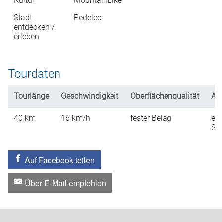
Kultur
Mountainbike
Stadt
Pedelec
entdecken /
erleben
Tourdaten
Tourlänge
Geschwindigkeit
Oberflächenqualität
An
40
km
16
km/h
fester Belag
ein
St
Auf Facebook teilen
Über E-Mail empfehlen