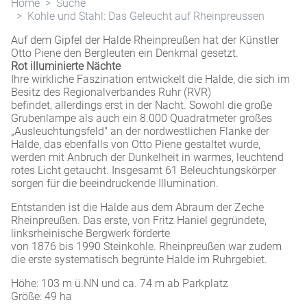
Home
Suche
Kohle und Stahl: Das Geleucht auf Rheinpreussen
Auf dem Gipfel der Halde Rheinpreußen hat der Künstler
Otto Piene den Bergleuten ein Denkmal gesetzt.
Rot illuminierte Nächte
Ihre wirkliche Faszination entwickelt die Halde, die sich im
Besitz des Regionalverbandes Ruhr (RVR)
befindet, allerdings erst in der Nacht. Sowohl die große
Grubenlampe als auch ein 8.000 Quadratmeter großes
„Ausleuchtungsfeld" an der nordwestlichen Flanke der
Halde, das ebenfalls von Otto Piene gestaltet wurde,
werden mit Anbruch der Dunkelheit in warmes, leuchtend
rotes Licht getaucht. Insgesamt 61 Beleuchtungskörper
sorgen für die beeindruckende Illumination.
Entstanden ist die Halde aus dem Abraum der Zeche
Rheinpreußen. Das erste, von Fritz Haniel gegründete,
linksrheinische Bergwerk förderte
von 1876 bis 1990 Steinkohle. Rheinpreußen war zudem
die erste systematisch begrünte Halde im Ruhrgebiet.
Höhe: 103 m ü.NN und ca. 74 m ab Parkplatz
Größe: 49 ha