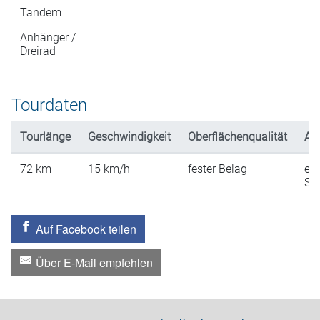
Tandem
Anhänger /
Dreirad
Tourdaten
Tourlänge
Geschwindigkeit
Oberflächenqualität
An
72
km
15
km/h
fester Belag
ein
St
Auf Facebook teilen
Über E-Mail empfehlen