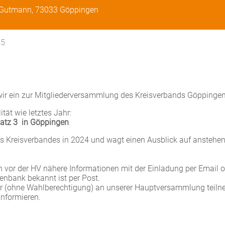
 Gutmann, 73033 Göppingen
25
ir ein zur Mitgliederversammlung des Kreisverbands Göppingen
tät wie letztes Jahr:
atz 3 in Göppingen
es Kreisverbandes in 2024 und wagt einen Ausblick auf anstehe
n vor der HV nähere Informationen mit der Einladung per Email 
tenbank bekannt ist per Post.
er (ohne Wahlberechtigung) an unserer Hauptversammlung teil
informieren.