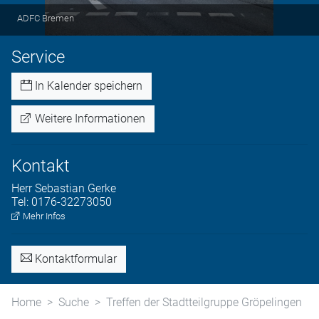
ADFC Bremen
Service
In Kalender speichern
Weitere Informationen
Kontakt
Herr
Sebastian
Gerke
Tel:
0176-32273050
Mehr Infos
Kontaktformular
Home
Suche
Treffen der Stadtteilgruppe Gröpelingen