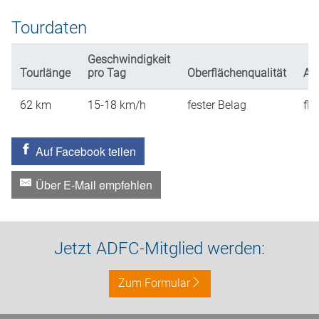
Tourdaten
Geschwindigkeit
Tourlänge
pro Tag
Oberflächenqualität
An
62
km
15-18
km/h
fester Belag
fla
Auf Facebook teilen
Über E-Mail empfehlen
Jetzt ADFC-Mitglied werden:
Zum Formular