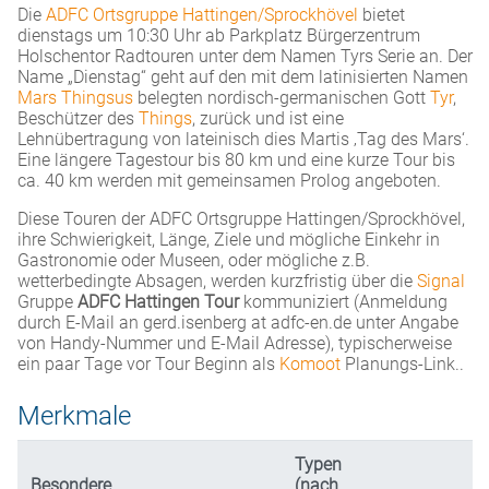
Die
ADFC Ortsgruppe Hattingen/Sprockhövel
bietet
dienstags um 10:30 Uhr ab Parkplatz Bürgerzentrum
Holschentor Radtouren unter dem Namen Tyrs Serie an. Der
Name „Dienstag“ geht auf den mit dem latinisierten Namen
Mars Thingsus
belegten nordisch-germanischen Gott
Tyr
,
Beschützer des
Things
, zurück und ist eine
Lehnübertragung von lateinisch dies Martis ‚Tag des Mars‘.
Eine längere Tagestour bis 80 km und eine kurze Tour bis
ca. 40 km werden mit gemeinsamen Prolog angeboten.
Diese Touren der ADFC Ortsgruppe Hattingen/Sprockhövel,
ihre Schwierigkeit, Länge, Ziele und mögliche Einkehr in
Gastronomie oder Museen, oder mögliche z.B.
wetterbedingte Absagen, werden kurzfristig über die
Signal
Gruppe
ADFC Hattingen Tour
kommuniziert (Anmeldung
durch E-Mail an gerd.isenberg at adfc-en.de unter Angabe
von Handy-Nummer und E-Mail Adresse), typischerweise
ein paar Tage vor Tour Beginn als
Komoot
Planungs-Link..
Merkmale
Typen
Besondere
(nach