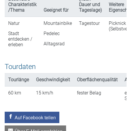
Charakteristik
Dauer und
Weitere
/Thema
Geeignet für
Tageslage)
Eigenscha
Natur
Mountainbike
Tagestour
Picknick
(Selbstver
Stadt
Pedelec
entdecken /
Alltagsrad
erleben
Tourdaten
Tourlänge
Geschwindigkeit
Oberflächenqualität
An
60
km
15
km/h
fester Belag
ein
St
Auf Facebook teilen