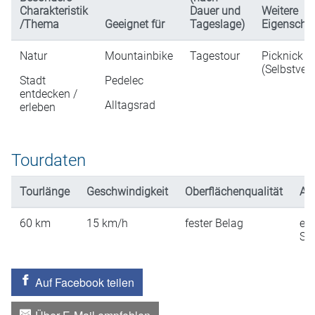
Charakteristik
Dauer und
Weitere
/Thema
Geeignet für
Tageslage)
Eigenscha
Natur
Mountainbike
Tagestour
Picknick
(Selbstver
Stadt
Pedelec
entdecken /
Alltagsrad
erleben
Tourdaten
Tourlänge
Geschwindigkeit
Oberflächenqualität
An
60
km
15
km/h
fester Belag
ein
St
Auf Facebook teilen