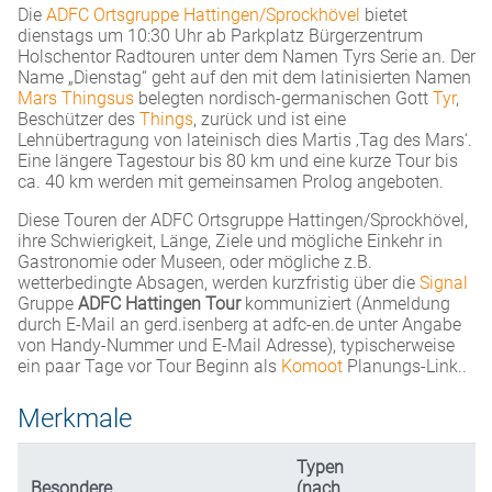
Die
ADFC Ortsgruppe Hattingen/Sprockhövel
bietet
dienstags um 10:30 Uhr ab Parkplatz Bürgerzentrum
Holschentor Radtouren unter dem Namen Tyrs Serie an. Der
Name „Dienstag“ geht auf den mit dem latinisierten Namen
Mars Thingsus
belegten nordisch-germanischen Gott
Tyr
,
Beschützer des
Things
, zurück und ist eine
Lehnübertragung von lateinisch dies Martis ‚Tag des Mars‘.
Eine längere Tagestour bis 80 km und eine kurze Tour bis
ca. 40 km werden mit gemeinsamen Prolog angeboten.
Diese Touren der ADFC Ortsgruppe Hattingen/Sprockhövel,
ihre Schwierigkeit, Länge, Ziele und mögliche Einkehr in
Gastronomie oder Museen, oder mögliche z.B.
wetterbedingte Absagen, werden kurzfristig über die
Signal
Gruppe
ADFC Hattingen Tour
kommuniziert (Anmeldung
durch E-Mail an gerd.isenberg at adfc-en.de unter Angabe
von Handy-Nummer und E-Mail Adresse), typischerweise
ein paar Tage vor Tour Beginn als
Komoot
Planungs-Link..
Merkmale
Typen
Besondere
(nach