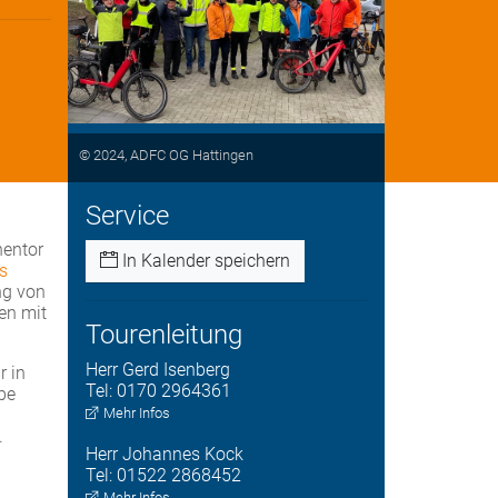
© 2024, ADFC OG Hattingen
Service
hentor
In Kalender speichern
s
ng von
en mit
Tourenleitung
Herr
Gerd
Isenberg
r in
Tel:
0170 2964361
pe
Mehr Infos
.
Herr
Johannes
Kock
Tel:
01522 2868452
Mehr Infos