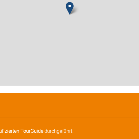
tifizierten TourGuide
durchgeführt.