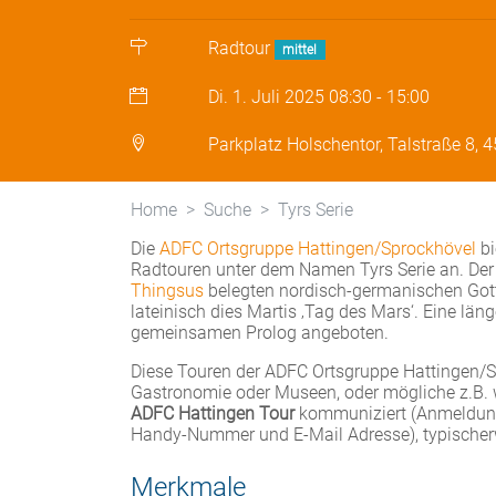
Radtour
mittel
Di. 1. Juli 2025
08:30
-
15:00
Parkplatz Holschentor, Talstraße 8, 
Home
Suche
Tyrs Serie
Die
ADFC Ortsgruppe Hattingen/Sprockhövel
bi
Radtouren unter dem Namen Tyrs Serie an. Der
Thingsus
belegten nordisch-germanischen Go
lateinisch dies Martis ‚Tag des Mars‘. Eine lä
gemeinsamen Prolog angeboten.
Diese Touren der ADFC Ortsgruppe Hattingen/Spr
Gastronomie oder Museen, oder mögliche z.B. w
ADFC Hattingen Tour
kommuniziert (Anmeldung 
Handy-Nummer und E-Mail Adresse), typischerw
Merkmale