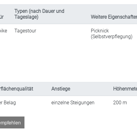
Typen (nach Dauer und
ür
Tageslage)
Weitere Eigenschafte
ike
Tagestour
Picknick
(Selbstverpflegung)
flächenqualität
Anstiege
Höhenmete
er Belag
einzelne Steigungen
200
m
empfehlen