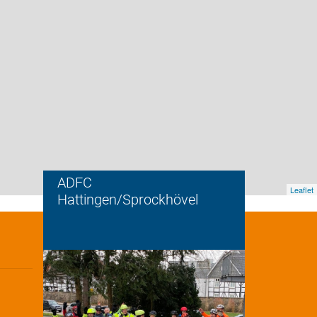
ADFC
Leaflet
Hattingen/Sprockhövel