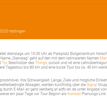
45525 Hattingen
etet dienstags um 10:30 Uhr ab Parkplatz Bürgerzentrum Holsc
 Name „Dienstag“ geht auf den mit dem latinisierten Namen
Mar
tt
Tyr
, Beschützer des
Things
, zurück und ist eine Lehnübertragu
ngere Tagestour bis 80 km und eine kurze Tour bis ca. 40 km werd
ockhövel, ihre Schwierigkeit, Länge, Ziele und mögliche Einkeh
etterbedingte Absagen, werden kurzfristig über die
Signal
Grup
durch E-Mail an gerd.isenberg at adfc-en.de unter Angabe von
eise ein paar Tage vor Tour Beginn als
Komoot
Planungs-Link.