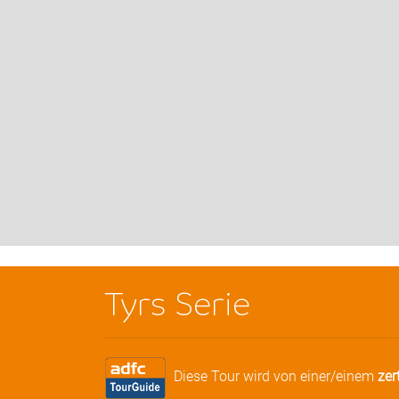
Tyrs Serie
Diese Tour wird von einer/einem
zer