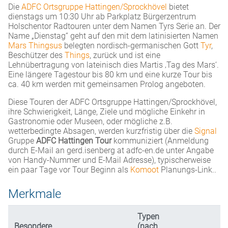
Die
ADFC Ortsgruppe Hattingen/Sprockhövel
bietet
dienstags um 10:30 Uhr ab Parkplatz Bürgerzentrum
Holschentor Radtouren unter dem Namen Tyrs Serie an. Der
Name „Dienstag“ geht auf den mit dem latinisierten Namen
Mars Thingsus
belegten nordisch-germanischen Gott
Tyr
,
Beschützer des
Things
, zurück und ist eine
Lehnübertragung von lateinisch dies Martis ‚Tag des Mars‘.
Eine längere Tagestour bis 80 km und eine kurze Tour bis
ca. 40 km werden mit gemeinsamen Prolog angeboten.
Diese Touren der ADFC Ortsgruppe Hattingen/Sprockhövel,
ihre Schwierigkeit, Länge, Ziele und mögliche Einkehr in
Gastronomie oder Museen, oder mögliche z.B.
wetterbedingte Absagen, werden kurzfristig über die
Signal
Gruppe
ADFC Hattingen Tour
kommuniziert (Anmeldung
durch E-Mail an gerd.isenberg at adfc-en.de unter Angabe
von Handy-Nummer und E-Mail Adresse), typischerweise
ein paar Tage vor Tour Beginn als
Komoot
Planungs-Link..
Merkmale
Typen
Besondere
(nach