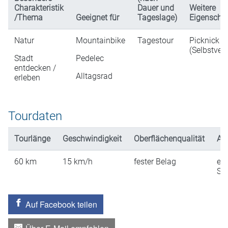
Charakteristik
Dauer und
Weitere
/Thema
Geeignet für
Tageslage)
Eigenscha
Natur
Mountainbike
Tagestour
Picknick
(Selbstver
Stadt
Pedelec
entdecken /
Alltagsrad
erleben
Tourdaten
Tourlänge
Geschwindigkeit
Oberflächenqualität
An
60
km
15
km/h
fester Belag
ein
St
Auf Facebook teilen