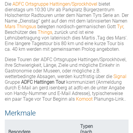
Die
ADFC Ortsgruppe Hattingen/Sprockhövel
bietet
dienstags um 10:30 Uhr ab Parkplatz Bürgerzentrum
Holschentor Radtouren unter dem Namen Tyrs Serie an. Der
Name „Dienstag“ geht auf den mit dem latinisierten Namen
Mars Thingsus
belegten nordisch-germanischen Gott
Tyr
,
Beschützer des
Things
, zurück und ist eine
Lehnübertragung von lateinisch dies Martis ‚Tag des Mars‘.
Eine längere Tagestour bis 80 km und eine kurze Tour bis
ca. 40 km werden mit gemeinsamen Prolog angeboten.
Diese Touren der ADFC Ortsgruppe Hattingen/Sprockhövel,
ihre Schwierigkeit, Länge, Ziele und mögliche Einkehr in
Gastronomie oder Museen, oder mögliche z.B.
wetterbedingte Absagen, werden kurzfristig über die
Signal
Gruppe
ADFC Hattingen Tour
kommuniziert (Anmeldung
durch E-Mail an gerd.isenberg at adfc-en.de unter Angabe
von Handy-Nummer und E-Mail Adresse), typischerweise
ein paar Tage vor Tour Beginn als
Komoot
Planungs-Link..
Merkmale
Typen
Besondere
(nach