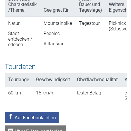
Charakteristik
Dauer und
Weitere
/Thema
Geeignet für
Tageslage)
Eigenscha
Natur
Mountainbike
Tagestour
Picknick
(Selbstver
Stadt
Pedelec
entdecken /
Alltagsrad
erleben
Tourdaten
Tourlänge
Geschwindigkeit
Oberflächenqualität
An
60
km
15
km/h
fester Belag
ein
St
Auf Facebook teilen