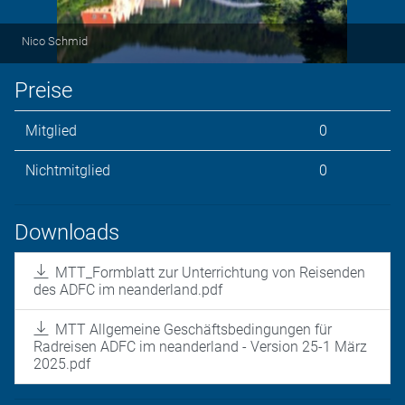
Nico Schmid
Preise
Mitglied
0
Nichtmitglied
0
Downloads
MTT_Formblatt zur Unterrichtung von Reisenden
des ADFC im neanderland.pdf
MTT Allgemeine Geschäftsbedingungen für
Radreisen ADFC im neanderland - Version 25-1 März
2025.pdf