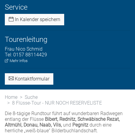
Service
In Kalender speichern
Tourenleitung
Frau
Nico
Schmid
Tel:
0157 88114429
Mehr Infos
Kontaktformular
Home
Suche
8 Flüsse-Tour - NUR NOCH RESERVELISTE
Die 8-tägige Rundtour führt auf wunderbaren Radwegen
entlang der Flüsse
Bibert, Rednitz, Schwäbische Rezat,
Altmühl, Donau, Naab, Vils,
und
Pegnitz
durch eine
herrliche „weiß-blaue“ Bilderbuchlandschaft.