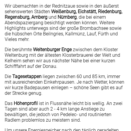
Wir übernachten in der Rednitzaue sowie in den äußerst
sehenswerten Städten
Weißenburg, Eichstätt, Riedenburg,
Regensburg, Amberg
und
Nürnberg
, die bei einem
Abendspaziergang besichtigt werden können. Weitere
Highlights unterwegs sind der große Brombachsee sowie
die hübschen Orte Beilngries, Kallmünz, Lauf, Fürth und
Vieles mehr.
Die berühmte
Weltenburger Enge
zwischen dem Kloster
Weltenburg mit der ältesten Klosterbrauerei der Welt und
Kelheim sehen wir aus nächster Nähe bei einer kurzen
Schifffahrt auf der Donau.
Die
Tagesetappen
liegen zwischen 60 und 85 km, immer
mit ausreichenden Einkehrpausen. Je nach Wetter, können
wir kurze Badepausen einlegen – schöne Seen gibt es auf
der Strecke genug.
Das
Höhenprofil
ist in Flussnähe leicht bis wellig. An zwei
Tagen sind aber auch 2 - 4 km lange Anstiege zu
bewältigen, die jedoch von Pedelec- und routinierten
Radlern problemlos zu meistern sind.
Um unsere Energiespeicher nach den täglich geradelten