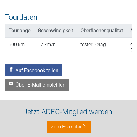
Tourdaten
Tourlänge
Geschwindigkeit
Oberflächenqualität
An
500
km
17
km/h
fester Belag
ein
St
Auf Facebook teilen
Über E-Mail empfehlen
Jetzt ADFC-Mitglied werden:
Zum Formular