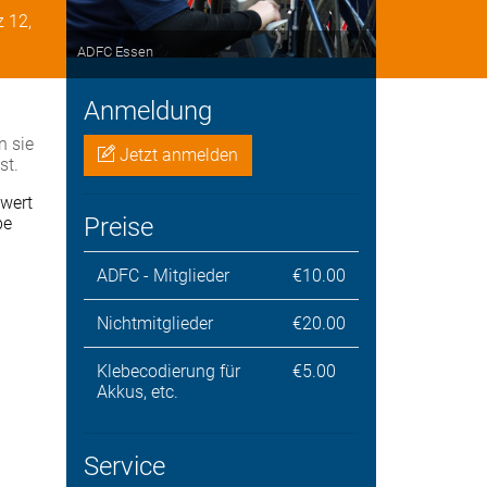
 12,
ADFC Essen
Anmeldung
n sie
Jetzt anmelden
st.
swert
Preise
be
ADFC - Mitglieder
€10.00
Nichtmitglieder
€20.00
Klebecodierung für
€5.00
Akkus, etc.
Service