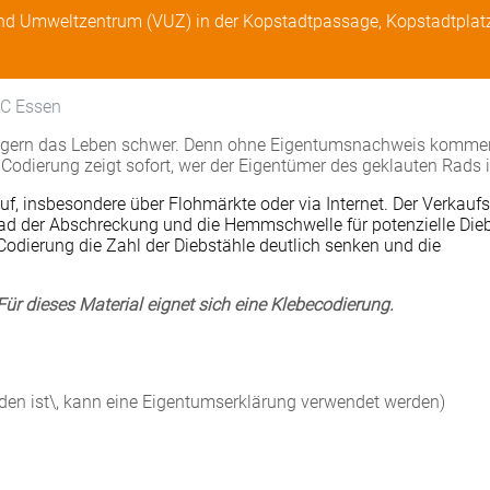
und Umweltzentrum (VUZ) in der Kopstadtpassage, Kopstadtplatz
FC Essen
fingern das Leben schwer. Denn ohne Eigentumsnachweis komme
 Codierung zeigt sofort, wer der Eigentümer des geklauten Rads i
f, insbesondere über Flohmärkte oder via Internet. Der Verkauf
rad der Abschreckung und die Hemmschwelle für potenzielle Die
e Codierung die Zahl der Diebstähle deutlich senken und die
ür dieses Material eignet sich eine Klebecodierung.
nden ist\, kann eine Eigentumserklärung verwendet werden)