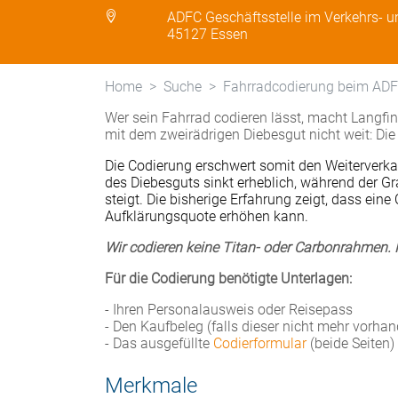
ADFC Geschäftsstelle im Verkehrs- 
45127 Essen
Home
Suche
Fahrradcodierung beim AD
Wer sein Fahrrad codieren lässt, macht Lang
mit dem zweirädrigen Diebesgut nicht weit: Die
Die Codierung erschwert somit den Weiterverkau
des Diebesguts sinkt erheblich, während der G
steigt. Die bisherige Erfahrung zeigt, dass ein
Aufklärungsquote erhöhen kann.
Wir codieren keine Titan- oder Carbonrahmen. F
Für die Codierung benötigte Unterlagen:
- Ihren Personalausweis oder Reisepass
- Den Kaufbeleg (falls dieser nicht mehr vorha
- Das ausgefüllte
Codierformular
(beide Seiten)
Merkmale