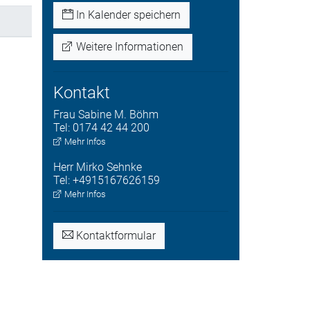
In Kalender speichern
Weitere Informationen
Kontakt
Frau
Sabine M.
Böhm
Tel:
0174 42 44 200
Mehr Infos
Herr
Mirko
Sehnke
Tel:
+4915167626159
Mehr Infos
Kontaktformular