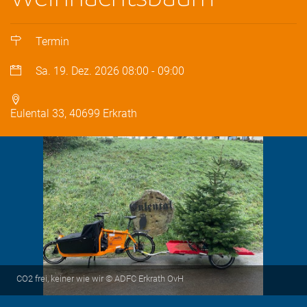
Termin
Sa. 19. Dez. 2026
08:00
-
09:00
Eulental 33, 40699 Erkrath
CO2 frei, keiner wie wir © ADFC Erkrath OvH