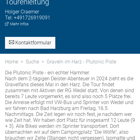
Tourenleitung
Holger
Craemer
Tel:
+491726919091
Mehr Infos
Kontaktformular
Home
Suche
Graveln im Harz - Plutonic Piste
Die Plutonic Piste - ein echter Hammer.
Nach dem 2-tägigen Deister-Abenteuer in 2024 zieht es die
Gravelfans dieses Mal in den Harz. Die Tour findet
zusammen mit Aktiven der RG Wedel statt. Von denen sind
bereits 7 Leute vorgemerkt, es sind also noch 5 Plätze frei.
Die Anreise erfolgt mit VW-Bus und Sprinter von Wedel und
wir fahren nach Bad Harzburg am Freitag, 16.5.
Nachmittags. Die Zeit legen wir noch fest, je nachdem wer
wie Zeit hat. Wir haben dort Platz für insgesamt 12 Leute (9
+ 3). Alle Bikes werden im Sprinter transportiert. Dort
übernachten wir auf dem Campingplatz "Die Wölfe", also
brauchen wir Zelte (Stangen nicht vergessen), Isomatte und