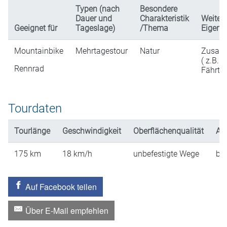
Typen (nach
Besondere
Dauer und
Charakteristik
Weiter
Geeignet für
Tageslage)
/Thema
Eigens
Mountainbike
Mehrtagestour
Natur
Zusatz
( z.B. Ei
Rennrad
Fährtic
Tourdaten
Tourlänge
Geschwindigkeit
Oberflächenqualität
An
175
km
18
km/h
unbefestigte Wege
ber
Auf Facebook teilen
Über E-Mail empfehlen