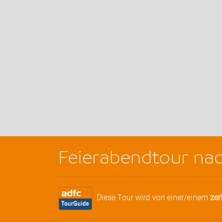
Feierabendtour nac
Diese Tour wird von einer/einem
zer