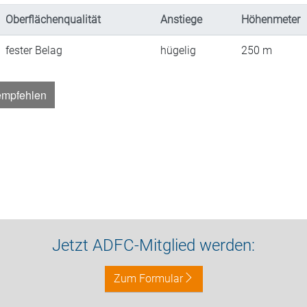
Oberflächenqualität
Anstiege
Höhenmeter
fester Belag
hügelig
250
m
empfehlen
Jetzt ADFC-Mitglied werden:
Zum Formular