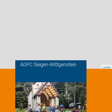
ADFC Siegen-Wittgenstein
Leaflet