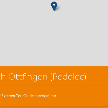
h Ottfingen (Pedelec)
tifizierten TourGuide
durchgeführt.