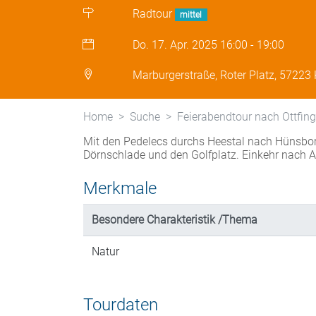
Radtour
mittel
Do. 17. Apr. 2025
16:00
-
19:00
Marburgerstraße, Roter Platz, 57223 
Home
Suche
Feierabendtour nach Ottfing
Mit den Pedelecs durchs Heestal nach Hünsbor
Dörnschlade und den Golfplatz. Einkehr nach 
Merkmale
Besondere Charakteristik /Thema
Natur
Tourdaten