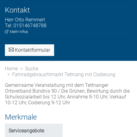
Kontakt
Herr
Otto
Remmert
Tel:
015146748788
Mehr Infos
Kontaktformular
Home
Suche
Fahrradgebrauchtmarkt Tettnang mit Codierung
Gemeinsame Veranstaltung mit dem Tettnanger
Ortsverband Bündnis 90 / Die Grünen, Bewirtung durch die
Schulsozialarbeit bis 12 Uhr, Annahme 9-10 Uhr, Verkauf
10-12 Uhr, Codierung 9-12 Uhr
Merkmale
Serviceangebote