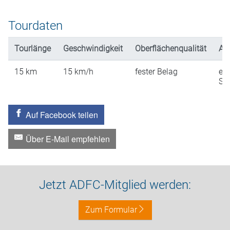
Tourdaten
Tourlänge
Geschwindigkeit
Oberflächenqualität
An
15
km
15
km/h
fester Belag
ein
St
Auf Facebook teilen
Über E-Mail empfehlen
Jetzt ADFC-Mitglied werden:
Zum Formular