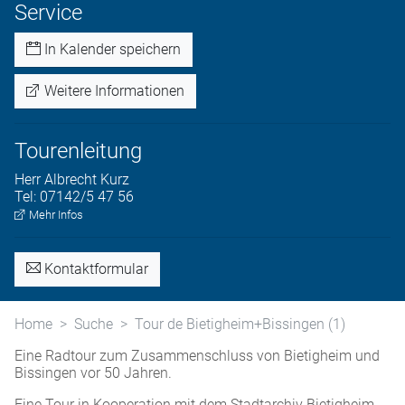
Service
In Kalender speichern
Weitere Informationen
Tourenleitung
Herr
Albrecht
Kurz
Tel:
07142/5 47 56
Mehr Infos
Kontaktformular
Home
Suche
Tour de Bietigheim+Bissingen (1)
Eine Radtour zum Zusammenschluss von Bietigheim und
Bissingen vor 50 Jahren.
Eine Tour in Kooperation mit dem Stadtarchiv Bietigheim-