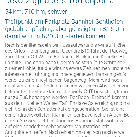
bevorzugt über’s Tourenportal.
54 km, 710 hm, schwer
Treffpunkt am Parkplatz Bahnhof Sonthofen
(gebührenpflichtig, aber günstig) um 8:15 Uhr
damit wir um 8:30 Uhr starten können.
Rechts der Iller radeln wir flussaufwärts bis wir auf Höhe
des Ortes Tiefenberg sind. Über die B19 führt der Radweg
zum kleiner Ort Weiler. Ein kurzer Blick in die Kapelle "Hl.
Familie" und dann nach Obermaiselstein (alte Schmiede)
zu einer Höhle, für die wir uns etwas Zeit nehmen und eine
interessante Führung ins Innere genießen. Danach geht's
weiter zu einem idyllischen Sagenweg. Mehr wird noch
nicht verraten. Außerdem machen wir einen Abstecher zur
bekannten Breitachklamm, die wir
NICHT
besuchen, kann
nur zu Fuß begangen werden. Der Bach "Breitach" kommt
aus dem "Kleinen Walser Tal", Enklave Österreichs, und hat
sich tief in den Schrattenkalk eingeschnitten. Sie ist eine
der eindrucksvollsten Klammen der Bayerischen Alpen. Bei
einem Abzweig geht es dann ins Rohrmoostal, wobei wir
auf eine sonderbar sehenswerte Mautstation mit
Antiquitäten treffen. Nach einem Anstieg von noch etwa