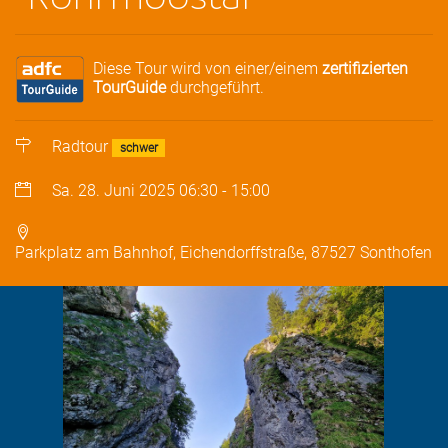
Diese Tour wird von einer/einem
zertifizierten
TourGuide
durchgeführt.
Radtour
schwer
Sa. 28. Juni 2025
06:30
-
15:00
Parkplatz am Bahnhof, Eichendorffstraße, 87527 Sonthofen