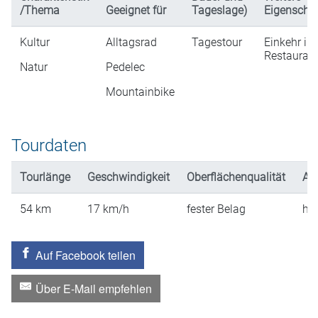
/Thema
Geeignet für
Tageslage)
Eigenscha
Kultur
Alltagsrad
Tagestour
Einkehr in
Restaurati
Natur
Pedelec
Mountainbike
Tourdaten
Tourlänge
Geschwindigkeit
Oberflächenqualität
An
54
km
17
km/h
fester Belag
hü
Auf Facebook teilen
Über E-Mail empfehlen