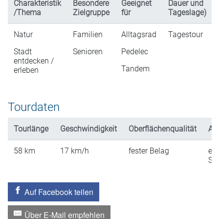
Charakteristik
Besondere
Geeignet
Dauer und
/Thema
Zielgruppe
für
Tageslage)
Natur
Familien
Alltagsrad
Tagestour
Stadt
Senioren
Pedelec
entdecken /
Tandem
erleben
Tourdaten
Tourlänge
Geschwindigkeit
Oberflächenqualität
An
58
km
17
km/h
fester Belag
ein
St
Auf Facebook teilen
Über E-Mail empfehlen