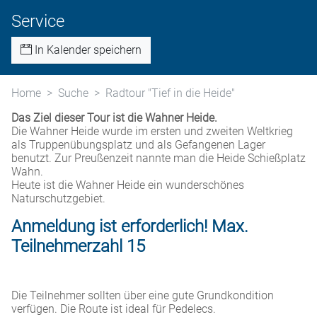
Service
In Kalender speichern
Home
Suche
Radtour "Tief in die Heide"
Das Ziel dieser Tour ist die Wahner Heide.
Die Wahner Heide wurde im ersten und zweiten Weltkrieg
als Truppenübungsplatz und als Gefangenen Lager
benutzt. Zur Preußenzeit nannte man die Heide Schießplatz
Wahn.
Heute ist die Wahner Heide ein wunderschönes
Naturschutzgebiet.
Anmeldung ist erforderlich! Max.
Teilnehmerzahl 15
Die Teilnehmer sollten über eine gute Grundkondition
verfügen. Die Route ist ideal für Pedelecs.