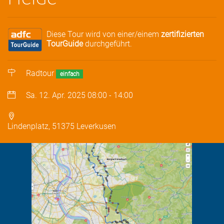
Diese Tour wird von einer/einem
zertifizierten
TourGuide
durchgeführt.
Radtour
einfach
Sa. 12. Apr. 2025
08:00
-
14:00
Lindenplatz, 51375 Leverkusen