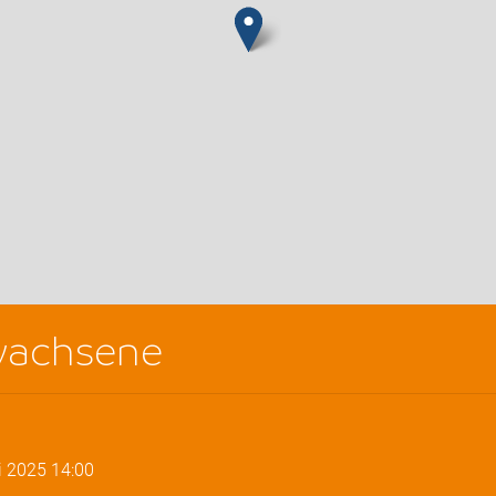
wachsene
i 2025
14:00