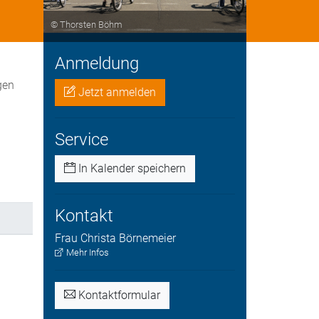
© Thorsten Böhm
Anmeldung
gen
Jetzt anmelden
Service
In Kalender speichern
Kontakt
Frau
Christa
Börnemeier
Mehr Infos
Kontaktformular