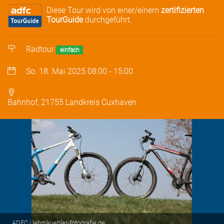
Diese Tour wird von einer/einem
zertifizierten
TourGuide
durchgeführt.
Radtour
einfach
So. 18. Mai 2025
08:00
-
15:00
Bahnhof, 21755 Landkreis Cuxhaven
ADFC | lehmkuehler-fotografie.de