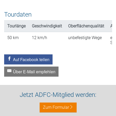
Tourdaten
Tourlänge
Geschwindigkeit
Oberflächenqualität
An
50
km
12
km/h
unbefestigte Wege
ein
St
Auf Facebook teilen
Über E-Mail empfehlen
Jetzt ADFC-Mitglied werden:
Zum Formular