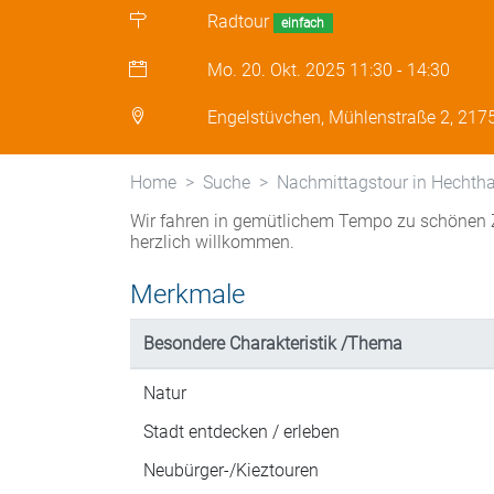
Radtour
einfach
Mo. 20. Okt. 2025
11:30
-
14:30
Engelstüvchen, Mühlenstraße 2, 217
Home
Suche
Nachmittagstour in Hechth
Wir fahren in gemütlichem Tempo zu schönen Z
herzlich willkommen.
Merkmale
Besondere Charakteristik /Thema
Natur
Stadt entdecken / erleben
Neubürger-/Kieztouren