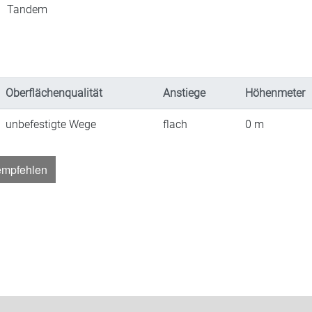
Tandem
Oberflächenqualität
Anstiege
Höhenmeter
unbefestigte Wege
flach
0
m
empfehlen