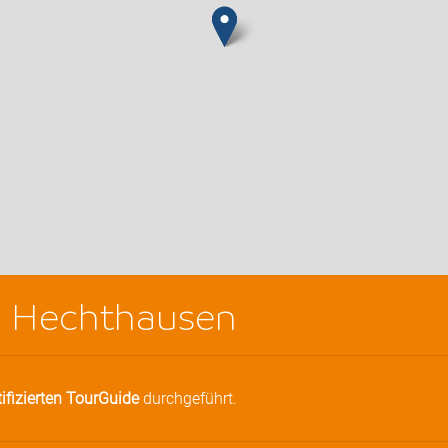
n Hechthausen
tifizierten TourGuide
durchgeführt.