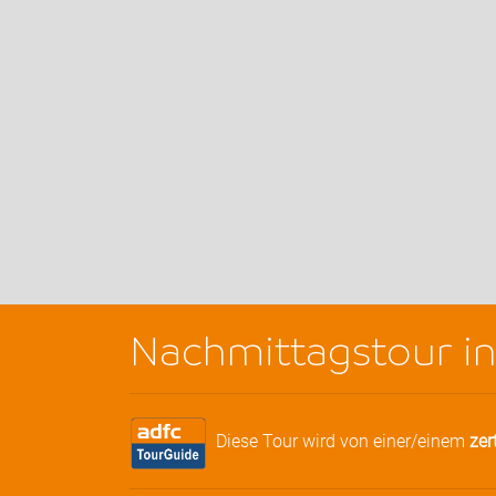
Nachmittagstour i
Diese Tour wird von einer/einem
zer