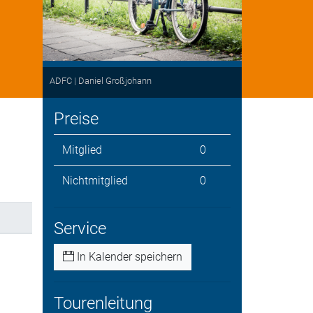
ADFC | Daniel Großjohann
Preise
Mitglied
0
Nichtmitglied
0
Service
In Kalender speichern
Tourenleitung