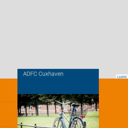
ADFC Cuxhaven
Leaflet