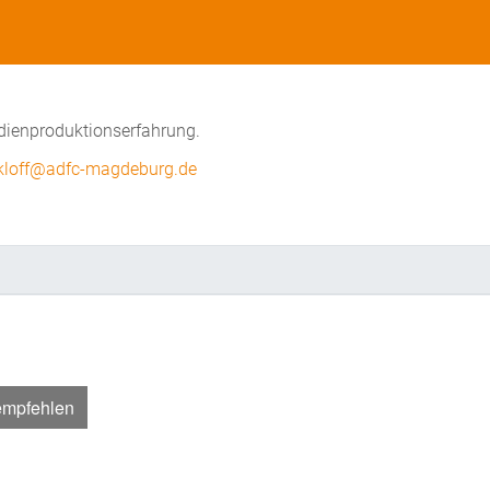
edienproduktionserfahrung.
kloff@adfc-magdeburg.de
empfehlen