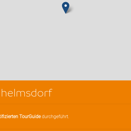
lhelmsdorf
tifizierten TourGuide
durchgeführt.