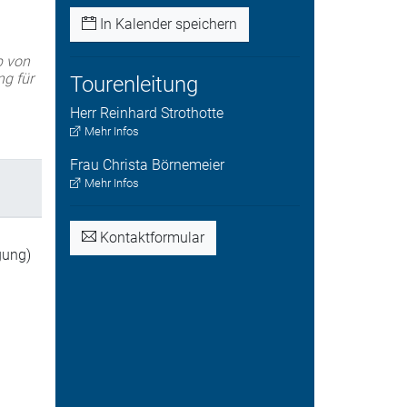
In Kalender speichern
b von
ng für
Tourenleitung
Herr
Reinhard
Strothotte
Mehr Infos
Frau
Christa
Börnemeier
Mehr Infos
Kontaktformular
gung)