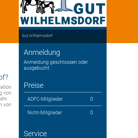
Gut Wilhelmsdorf
Anmeldung
Anmeldung geschlossen oder
ausgebucht
of?
Preise
ration
ng von
mehr
ADFC-Mitglieder
0
n von
Nicht-Mitglieder
0
Service