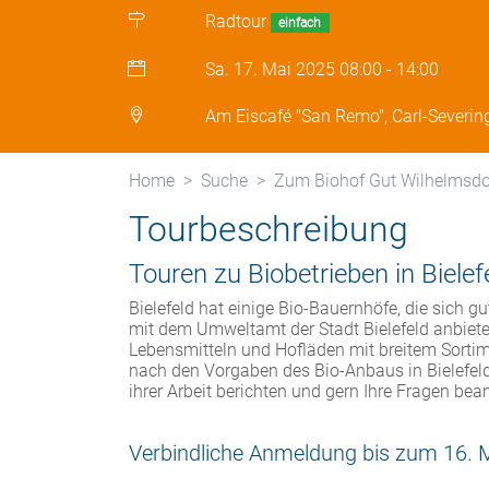
Radtour
einfach
Sa. 17. Mai 2025
08:00
-
14:00
Am Eiscafé "San Remo", Carl-Severing-
Home
Suche
Zum Biohof Gut Wilhelmsdo
Tourbeschreibung
Touren zu Biobetrieben in Bielef
Bielefeld hat einige Bio-Bauernhöfe, die sich g
mit dem Umweltamt der Stadt Bielefeld anbiete
Lebensmitteln und Hofläden mit breitem Sortim
nach den Vorgaben des Bio-Anbaus in Bielefel
ihrer Arbeit berichten und gern Ihre Fragen bea
Verbindliche Anmeldung bis zum 16. 