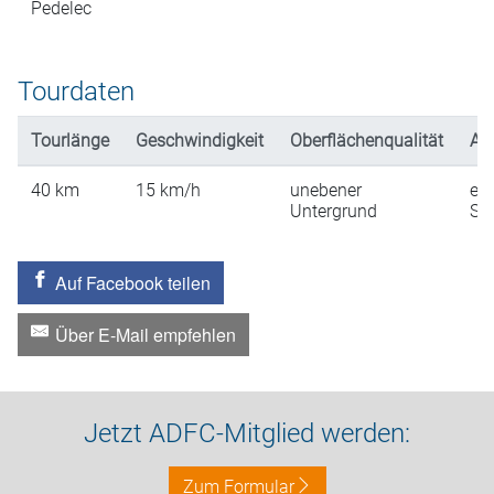
Pedelec
Tourdaten
Tourlänge
Geschwindigkeit
Oberflächenqualität
An
40
km
15
km/h
unebener
ein
Untergrund
St
Auf Facebook teilen
Über E-Mail empfehlen
Jetzt ADFC-Mitglied werden:
Zum Formular