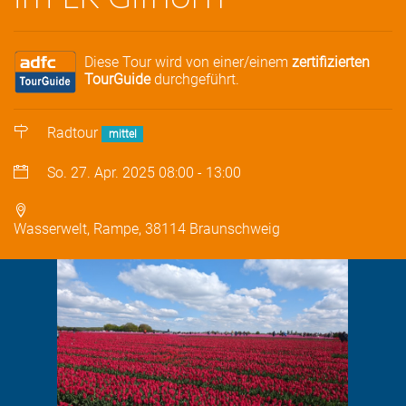
Diese Tour wird von einer/einem
zertifizierten
TourGuide
durchgeführt.
Radtour
mittel
So. 27. Apr. 2025
08:00
-
13:00
Wasserwelt, Rampe, 38114 Braunschweig