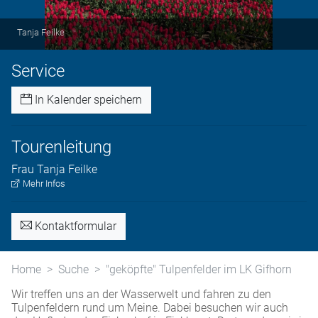
Tanja Feilke
Service
In Kalender speichern
Tourenleitung
Frau
Tanja
Feilke
Mehr Infos
Kontaktformular
Home
Suche
"geköpfte" Tulpenfelder im LK Gifhorn
Wir treffen uns an der Wasserwelt und fahren zu den
Tulpenfeldern rund um Meine. Dabei besuchen wir auch