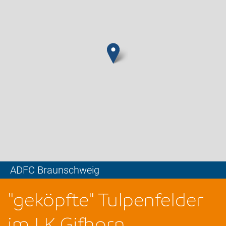
ADFC Braunschweig
Leaflet
"geköpfte" Tulpenfelder
im LK Gifhorn