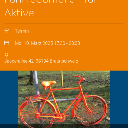
Aktive
Termin
Mo. 10. März 2025
17:30
-
20:30
Jasperallee 42, 38104 Braunschweig