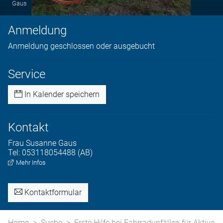
Gaus
Anmeldung
Anmeldung geschlossen oder ausgebucht
Service
In Kalender speichern
Kontakt
Frau
Susanne
Gaus
Tel:
053118054488 (AB)
Mehr Infos
Kontaktformular
Home
Suche
Erste Hilfe bei Fahrradunfällen für Aktive