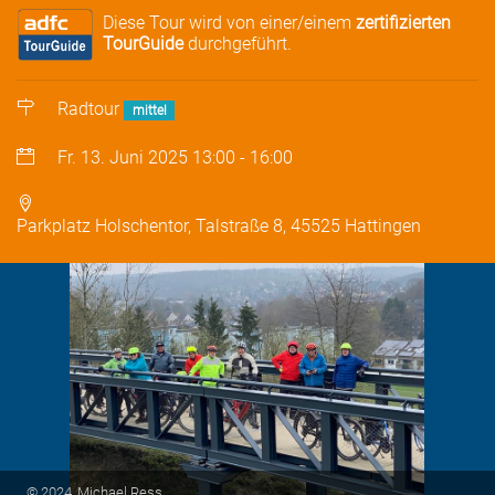
Diese Tour wird von einer/einem
zertifizierten
TourGuide
durchgeführt.
Radtour
mittel
Fr. 13. Juni 2025
13:00
-
16:00
Parkplatz Holschentor, Talstraße 8, 45525 Hattingen
© 2024, Michael Ress