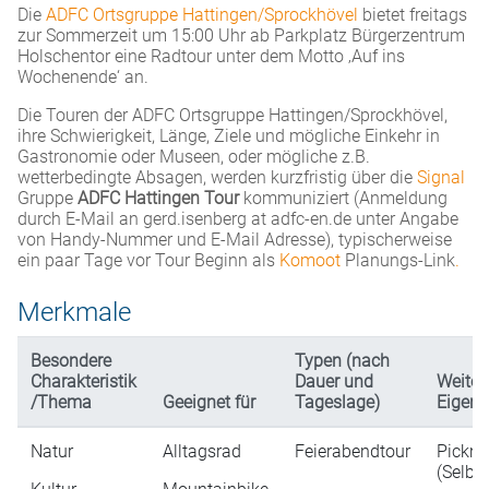
Die
ADFC Ortsgruppe Hattingen/Sprockhövel
bietet freitags
zur Sommerzeit um 15:00 Uhr ab Parkplatz Bürgerzentrum
Holschentor eine Radtour unter dem Motto ‚Auf ins
Wochenende‘ an.
Die Touren der ADFC Ortsgruppe Hattingen/Sprockhövel,
ihre Schwierigkeit, Länge, Ziele und mögliche Einkehr in
Gastronomie oder Museen, oder mögliche z.B.
wetterbedingte Absagen, werden kurzfristig über die
Signal
Gruppe
ADFC Hattingen Tour
kommuniziert (Anmeldung
durch E-Mail an gerd.isenberg at adfc-en.de unter Angabe
von Handy-Nummer und E-Mail Adresse), typischerweise
ein paar Tage vor Tour Beginn als
Komoot
Planungs-Link
.
Merkmale
Besondere
Typen (nach
Charakteristik
Dauer und
Weiter
/Thema
Geeignet für
Tageslage)
Eigens
Natur
Alltagsrad
Feierabendtour
Pickni
(Selbs