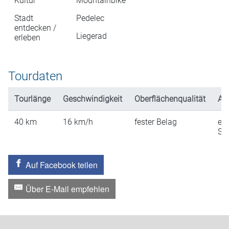
Kultur
Mountainbike
Stadt
Pedelec
entdecken /
Liegerad
erleben
Tourdaten
Tourlänge
Geschwindigkeit
Oberflächenqualität
An
40
km
16
km/h
fester Belag
ein
St
Auf Facebook teilen
Über E-Mail empfehlen