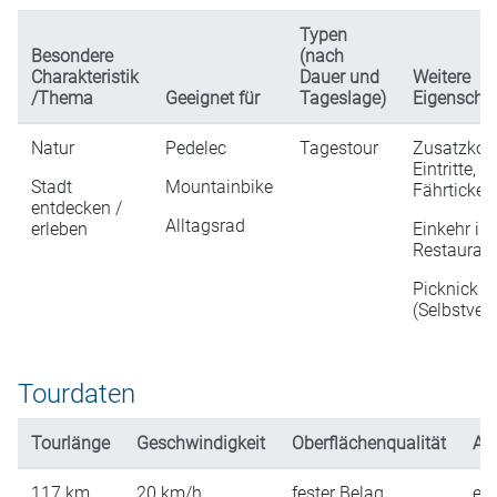
Typen
Besondere
(nach
Charakteristik
Dauer und
Weitere
/Thema
Geeignet für
Tageslage)
Eigenscha
Natur
Pedelec
Tagestour
Zusatzkost
Eintritte,
Stadt
Mountainbike
Fährticket
entdecken /
Alltagsrad
erleben
Einkehr in
Restaurati
Picknick
(Selbstver
Tourdaten
Tourlänge
Geschwindigkeit
Oberflächenqualität
An
117
km
20
km/h
fester Belag
ein